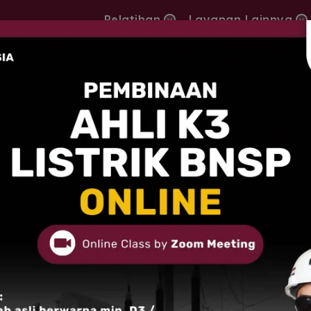
Pelatihan
Layanan Lainnya
KANAL ALUMNI
7 Aug, 2026
Aulia Luthfi Irmawa
Surabaya Batch 937
"Mengikuti pelatiha
bersama MMS menjadi
yang paling berkesan
Perencanaan Wilayah 