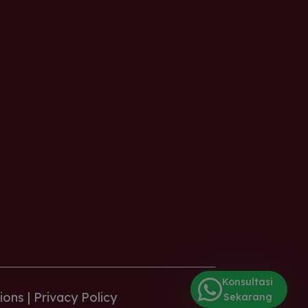
APD oleh seluruh pekerja, serta
memberikan safety briefing atau
toolbox meeting sebelum pekerjaan
imulai. Saya juga membantu
membuat laporan hasil inspeksi,
mencatat temuan unsafe action
maupun unsafe condition, serta
memberikan rekomendasi perbaikan
kepada supervisor.
Konsultasi
ions |
Privacy Policy
Sekarang