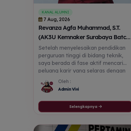
KANAL ALUMNI
7 Aug, 2026
Revanza Agfa Muhammad, S.T.
(AK3U Kemnaker Surabaya Batch
937)
Setelah menyelesaikan pendidikan
perguruan tinggi di bidang teknik,
saya berada di fase aktif mencari
peluang karir yang selaras dengan
idealisme saya di dunia engineering.
Oleh :
Di tengah proses tersebut, timbul
Admin Vivi
kesadaran penting untuk terus
meningkatkan kompetensi dan daya
Selengkapnya
saing di dunia kerja. Dari situlah
muncul ide untuk mengambil
sertifikasi Ahli K3 Umum Kemnaker