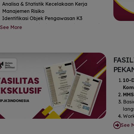
Analisa & Statistik Kecelakaan Kerja
Manajemen Risiko
Identifikasi Objek Pengawasan K3
(mekanik, uap, listrik, konstruksi, ergonomi,
See More
kesehatan kerja)
Kunjungan Industri ( Workshop )
Post Test & Seminar Hasil Workshop
Penyusunan Laporan
FASIL
PEKA
10-D
Komp
MMS
Basic
lang
Work
Dida
See 
exce