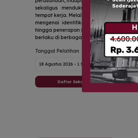
perusahaan, maupun praktisi K3 yang ing
sekaligus mendukung penerapan buda
tempat kerja. Melalui pelatihan ini, pese
mengenai identifikasi bahaya, penilaian 
hingga penerapan sistem manajemen K3 se
berlaku di berbagai sektor industri.
Tanggal Pelatihan
Daftar Sekarang