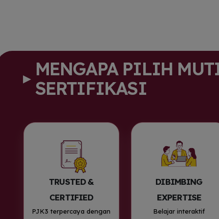
Hard
Hote
nyam
Lunc
Keme
MENGAPA PILIH MUT
Merc
Bloc
▶
SERTIFIKASI
Lany
Lenc
Sert
(
E-Ce
E-SK
khus
Komu
(net
TRUSTED &
DIBIMBING
*F
CERTIFIED
EXPERTISE
se
PJK3 terpercaya dengan
Belajar interaktif