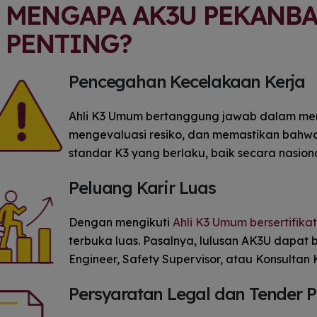
MENGAPA AK3U PEKANB
K3 yang tepat sasaran. ​Saat ini,
saya menerapkan seluruh ilmu
PENTING?
tersebut sebagai Health, Safety,
Security, and Environment (HSSE)
Professional di HCML. Bekerja di
Pencegahan Kecelakaan Kerja
sektor minyak dan gas tentu
menuntut standar keselamatan
yang ketat. Bekal pelatihan dari
Ahli K3 Umum bertanggung jawab dalam meng
MMS ini menjadi landasan utama
mengevaluasi resiko, dan memastikan bahw
saya dalam menyusun Risk
Register, memastikan kepatuhan
standar K3 yang berlaku, baik secara nasion
regulasi dalam aktivitas
operasional, dan mendorong
Peluang Karir Luas
budaya kerja yang aman setiap
harinya.
Dengan mengikuti
Ahli K3 Umum bersertifik
terbuka luas. Pasalnya, lulusan AK3U dapat 
Engineer, Safety Supervisor, atau Konsultan 
Persyaratan Legal dan Tender 