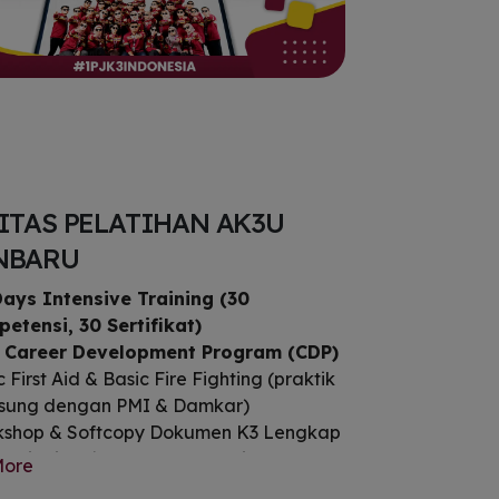
ITAS PELATIHAN AK3U
NBARU
ays Intensive Training (30
etensi, 30 Sertifikat)
 Career Development Program (CDP)
 First Aid & Basic Fire Fighting (praktik
sung dengan PMI & Damkar)
shop & Softcopy Dokumen K3 Lengkap
mpingi Project Leader (service
More
llent selama pelatihan)