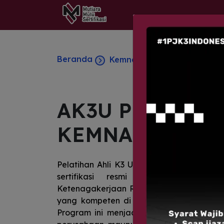
Beranda
Kemnaker Umum
AK3U O
AK3U PEKANBA
KEMNAKER
Pelatihan Ahli K3 Umum Kemnaker adal
sertifikasi resmi yang diselengga
Ketenagakerjaan Republik Indonesia unt
yang kompeten di bidang Keselamatan d
Program ini menjadi pilihan strategis ba