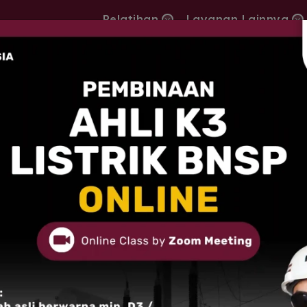
Pelatihan
Layanan Lainnya
ffline Pekanbaru
RU
ah program pembinaan dan
rakan oleh Kementerian
uk menyiapkan tenaga ahli
an Kesehatan Kerja (K3).
gi fresh graduate, personel