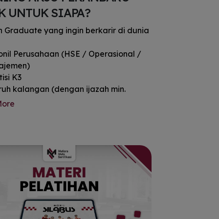
K UNTUK SIAPA?
h Graduate yang ingin berkarir di dunia
onil Perusahaan (HSE / Operasional /
ajemen)
isi K3
ruh kalangan (dengan ijazah min.
1)
More