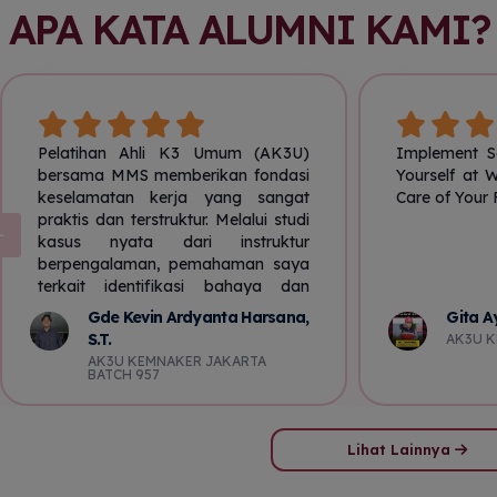
APA KATA ALUMNI KAMI?
Pelatihan Ahli K3 Umum (AK3U)
Implement S
bersama MMS memberikan fondasi
Yourself at 
keselamatan kerja yang sangat
Care of Your
praktis dan terstruktur. Melalui studi
kasus nyata dari instruktur
berpengalaman, pemahaman saya
terkait identifikasi bahaya dan
pengendalian risiko menjadi jauh
Gde Kevin Ardyanta Harsana,
Gita A
lebih tajam. Manfaatnya langsung
S.T.
AK3U K
terasa saat saya terjun ke dunia
AK3U KEMNAKER JAKARTA
profesional; saya kini mampu
BATCH 957
mengelola dan menganalisis ribuan
data observasi keselamatan,
merumuskan rekomendasi
Lihat Lainnya
investigasi insiden secara sistematis,
serta merancang kampanye visual