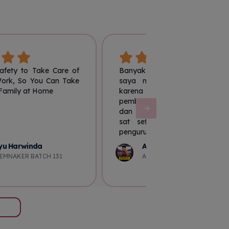
afety to Take Care of
Banyak PJ3K di Indonesia te
Work, So You Can Take
saya malah jatuh hati ke
 Family at Home
karena sistem penera
pembelajaran di MMS sangat 
dan happy, dan juga semua s
sat set dari pembejalajran
pengurusan sertifkat nya manta
yu Harwinda
Akhmad Nur Fauzan
EMNAKER BATCH 131
AK3U KEMNAKER BATCH 27