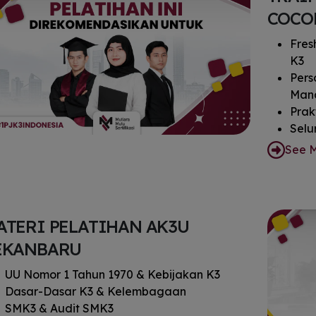
COCO
Fres
K3
Pers
Man
Prakt
Selu
D3/S
See 
ATERI PELATIHAN AK3U
EKANBARU
UU Nomor 1 Tahun 1970 & Kebijakan K3
Dasar-Dasar K3 & Kelembagaan
SMK3 & Audit SMK3