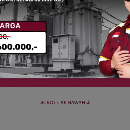
in meningkatkan kompetensi
ya keselamatan kerja di
rta akan dibekali pemahaman
serta pengendalian risiko,
suai dengan regulasi yang
Download Silabus
SCROLL KE BAWAH