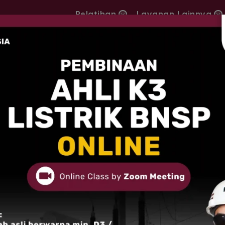
Pelatihan
Layanan Lainnya
strik
IK BNSP
fikasi BNSP yang mengacu
embekali peserta untuk
dalam menangani pekerjaan
 perencanaan, pemeriksaan,
ya listrik. Melalui program
kung terciptanya instalasi
 nasional.