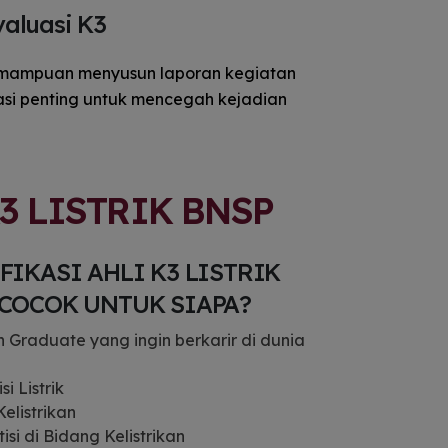
gaya penyampaian yang re
aluasi K3
dan mudah dipahami. Dita
lagi dengan atmosfer kelas 
sangat hidup dan suportif—s
 kemampuan menyusun laporan kegiatan
kembali ke masa-masa perkul
asi penting untuk mencegah kejadian
yang penuh keakraban. Rutin
intensif dari pukul 08.00 h
17.00 WIB sama sekali tidak t
menjenuhkan berkat duku
fasilitas ruang belajar di hotel
3 LISTRIK BNSP
sangat nyaman, lengkap de
hidangan makan siang 
memanjakan lidah setiap har
FIKASI AHLI K3 LISTRIK
Dari sisi substansi materi, pela
ini memberikan pemah
 COCOK UNTUK SIAPA?
komprehensif mulai dari tat
kebijakan hingga implemen
h Graduate yang ingin berkarir di dunia
teknis Keselamatan dan Kese
Kerja (K3) di lapangan. Salah
si Listrik
agenda yang paling berk
adalah kegiatan Praktik K
Kelistrikan
Lapangan (PKL) ke perusahaa
isi di Bidang Kelistrikan