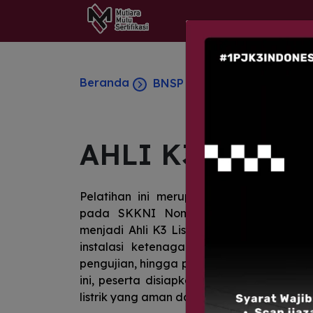
Beranda
BNSP Spesialis
Ahli K3 Li
AHLI K3 LISTR
Pelatihan ini merupakan program serti
pada SKKNI Nomor 131 Tahun 2018, m
menjadi Ahli K3 Listrik yang kompeten 
instalasi ketenagalistrikan. Mulai dari
pengujian, hingga pengendalian risiko baha
ini, peserta disiapkan agar mampu mendu
listrik yang aman dan andal sesuai standar