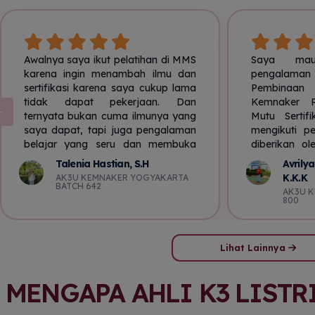
Awalnya saya ikut pelatihan di MMS
Saya mau
karena ingin menambah ilmu dan
pengalama
sertifikasi karena saya cukup lama
Pembinaa
tidak dapat pekerjaan. Dan
Kemnaker 
ternyata bukan cuma ilmunya yang
Mutu Sertif
saya dapat, tapi juga pengalaman
mengikuti pe
belajar yang seru dan membuka
diberikan o
wawasan tentang pentingnya HSE
baik dan ny
Talenia Hastian, S.H
Avrilya
di dunia kerja. Dan 2 bulan setelah
narasumbe
K.K.K
AK3U KEMNAKER YOGYAKARTA
saya mengikuti pelatihan ini saya
menurut say
BATCH 642
AK3U 
mendapat pekerjaan sebagai
profesiona
800
HRGA officer. Bekal dari pelatihan
bidangny
MMS masih saya gunakan sampai
disampaik
sekarang, terutama saat
dilakukan 
Lihat Lainnya
mendukung penerapan K3 di
interaktif,
perusahaan. Terima kasih MMS
implementas
MENGAPA AHLI K3 LISTR
sudah menjadi salah satu langkah
sehingga t
awal yang membantu saya
Untuk Projec
berkembang di dunia kerja.
Kharisma Fi