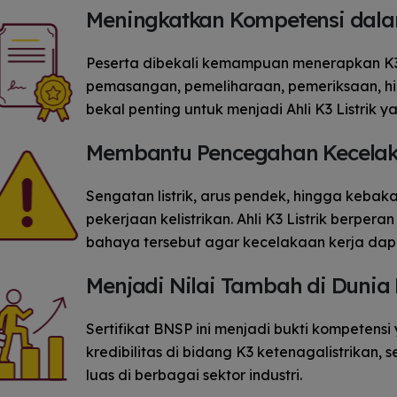
Meningkatkan Kompetensi dalam
gokil, kom
pokoknya 
program ini!!
Peserta dibekali kemampuan menerapkan K
pelatihan, 
pemasangan, pemeliharaan, pemeriksaan, hing
Ombilin s
selama beke
bekal penting untuk menjadi Ahli K3 Listrik y
jawab memast
kerja berjal
Membantu Pencegahan Kecelakaa
Setiap hari 
area kerja u
potensi b
Sengatan listrik, arus pendek, hingga keba
penggunaa
pekerjaan kelistrikan. Ahli K3 Listrik berpe
pekerja, se
bahaya tersebut agar kecelakaan kerja dap
briefing a
sebelum pek
Menjadi Nilai Tambah di Dunia 
juga memba
hasil inspe
unsafe ac
Sertifikat BNSP ini menjadi bukti kompeten
condition
kredibilitas di bidang K3 ketenagalistrikan,
rekomendas
supervisor.
luas di berbagai sektor industri.