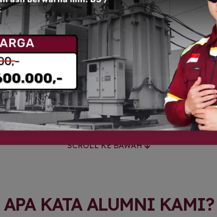
Download Silabus
SCROLL KE BAWAH
APA KATA ALUMNI KAMI?