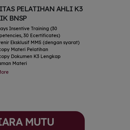
ITAS PELATIHAN AHLI K3
IK BNSP
ays Insentive Training (30
etencies, 30 Ecertificates)
enir Eksklusif MMS (dengan syarat)
copy Materi Pelatihan
copy Dokumen K3 Lengkap
man Materi
shop & Softcopy Dokumen K3 Lengkap
More
nitas Ribuan Alumni se-Indonesia
Career Development Program
fikat Ahli K3 Listrik BNSP
u Kompetensi BNSP
IARA MUTU