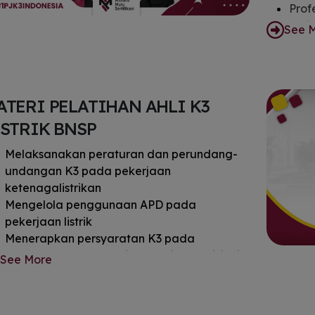
Prof
Kelis
See 
ATERI PELATIHAN AHLI K3
ISTRIK BNSP
Melaksanakan peraturan dan perundang-
undangan K3 pada pekerjaan
ketenagalistrikan
Mengelola penggunaan APD pada
pekerjaan listrik
Menerapkan persyaratan K3 pada
pemasangan & pemeliharaan instalasi listrik
See More
di pembangkitan, transmisi, distribusi, dan
IPTL
Mengelola risiko bahaya listrik di area kerja