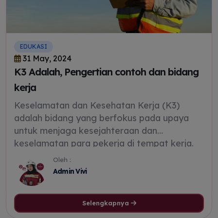
EDUKASI
31 May, 2024
K3 Adalah, Pengertian contoh dan bidang
kerja
Keselamatan dan Kesehatan Kerja (K3)
adalah bidang yang berfokus pada upaya
untuk menjaga kesejahteraan dan
keselamatan para pekerja di tempat kerja.
Ini mencakup identifikasi, pencegahan, dan
Oleh :
pengendalian risiko yang dapat
Admin Vivi
membahayakan keselamatan dan kesehatan
pekerja, serta memastikan bahwa
Selengkapnya
lingkungan kerja memenuhi standar