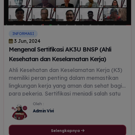
INFORMASI
3 Jun, 2024
Mengenal Sertifikasi AK3U BNSP (Ahli
Kesehatan dan Keselamatan Kerja)
Ahli Kesehatan dan Keselamatan Kerja (K3)
memiliki peran penting dalam memastikan
lingkungan kerja yang aman dan sehat bagi
para pekerja. Sertifikasi menjadi salah satu
cara untuk menunjukkan kompetensi dalam
Oleh :
bidang ini.
Admin Vivi
Selengkapnya