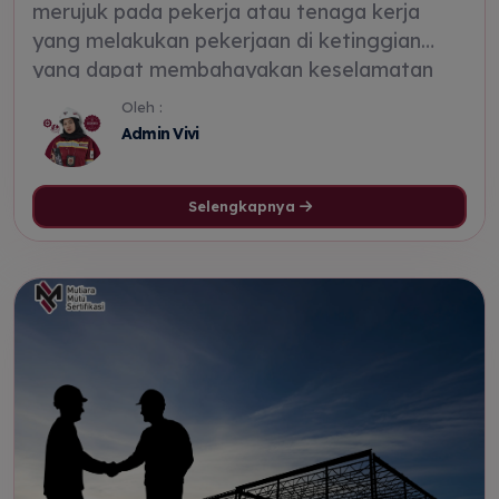
merujuk pada pekerja atau tenaga kerja
yang melakukan pekerjaan di ketinggian
yang dapat membahayakan keselamatan
mereka. Pekerjaan di ketinggian biasanya
Oleh :
melibatkan risiko jatuh yang serius,
Admin Vivi
Selengkapnya