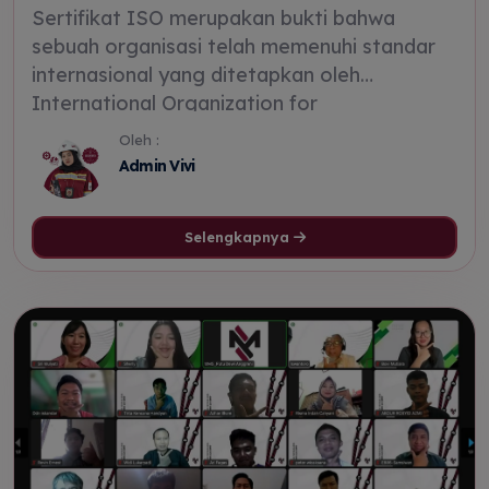
Sertifikat ISO merupakan bukti bahwa
sebuah organisasi telah memenuhi standar
internasional yang ditetapkan oleh
International Organization for
Standardization (ISO).
Oleh :
Admin Vivi
Selengkapnya