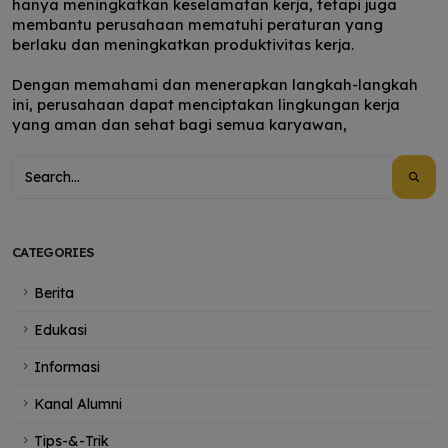
hanya meningkatkan keselamatan kerja, tetapi juga
membantu perusahaan mematuhi peraturan yang
berlaku dan meningkatkan produktivitas kerja.
Dengan memahami dan menerapkan langkah-langkah
ini, perusahaan dapat menciptakan lingkungan kerja
yang aman dan sehat bagi semua karyawan,
CATEGORIES
Berita
Edukasi
Informasi
Kanal Alumni
Tips-&-Trik