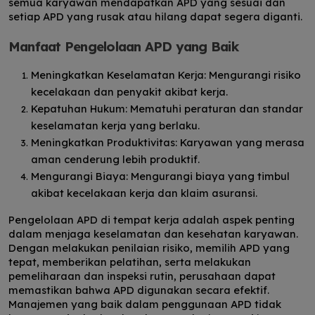
semua karyawan mendapatkan APD yang sesuai dan
setiap APD yang rusak atau hilang dapat segera diganti.
Manfaat Pengelolaan APD yang Baik
Meningkatkan Keselamatan Kerja: Mengurangi risiko
kecelakaan dan penyakit akibat kerja.
Kepatuhan Hukum: Mematuhi peraturan dan standar
keselamatan kerja yang berlaku.
Meningkatkan Produktivitas: Karyawan yang merasa
aman cenderung lebih produktif.
Mengurangi Biaya: Mengurangi biaya yang timbul
akibat kecelakaan kerja dan klaim asuransi.
Pengelolaan APD di tempat kerja adalah aspek penting
dalam menjaga keselamatan dan kesehatan karyawan.
Dengan melakukan penilaian risiko, memilih APD yang
tepat, memberikan pelatihan, serta melakukan
pemeliharaan dan inspeksi rutin, perusahaan dapat
memastikan bahwa APD digunakan secara efektif.
Manajemen yang baik dalam penggunaan APD tidak