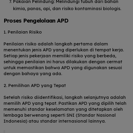
Pakaian Pelindung: Melindungi tubuh dari bahan
kimia, panas, api, dan risiko kontaminasi biologis.
Proses Pengelolaan APD
1. Penilaian Risiko
Penilaian risiko adalah langkah pertama dalam
menentukan jenis APD yang diperlukan di tempat kerja.
Setiap jenis pekerjaan memiliki risiko yang berbeda,
sehingga penilaian ini harus dilakukan dengan cermat
untuk memastikan bahwa APD yang digunakan sesuai
dengan bahaya yang ada.
2. Pemilihan APD yang Tepat
Setelah risiko diidentifikasi, langkah selanjutnya adalah
memilih APD yang tepat. Pastikan APD yang dipilih telah
memenuhi standar keselamatan yang ditetapkan oleh
lembaga berwenang seperti SNI (Standar Nasional
Indonesia) atau standar internasional lainnya.