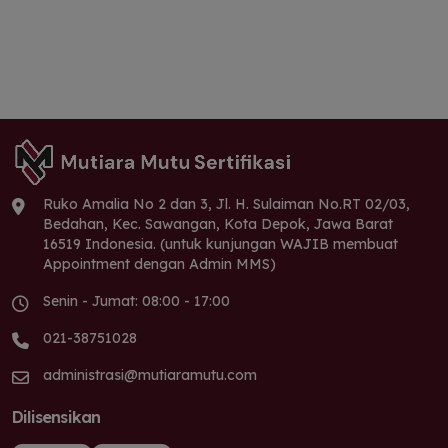
Ruko Amalia No 2 dan 3, Jl. H. Sulaiman No.RT 02/03,
Bedahan, Kec. Sawangan, Kota Depok, Jawa Barat
16519 Indonesia. (untuk kunjungan WAJIB membuat
Appointment dengan Admin MMS)
Senin - Jumat: 08:00 - 17:00
021-38751028
administrasi@mutiaramutu.com
Dilisensikan