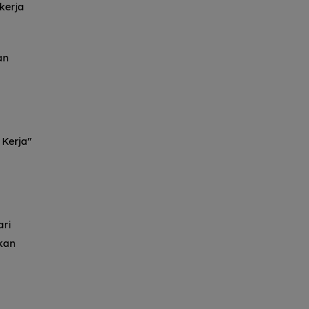
kerja
an
Kerja"
ari
kan