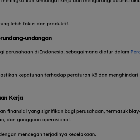
 meningkatkan semangat kerja dan mengurangi absensi aki
ng lebih fokus dan produktif.
Perundang-undangan
gi perusahaan di Indonesia, sebagaimana diatur dalam
Per
tikan kepatuhan terhadap peraturan K3 dan menghindari
an Kerja
n finansial yang signifikan bagi perusahaan, termasuk biay
an, dan gangguan operasional.
dengan mencegah terjadinya kecelakaan.