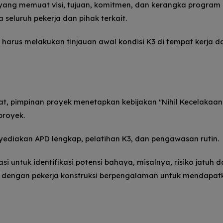
ang memuat visi, tujuan, komitmen, dan kerangka program 
a seluruh pekerja dan pihak terkait.
harus melakukan tinjauan awal kondisi K3 di tempat kerja d
, pimpinan proyek menetapkan kebijakan "Nihil Kecelakaan 
proyek.
ediakan APD lengkap, pelatihan K3, dan pengawasan rutin.
i untuk identifikasi potensi bahaya, misalnya, risiko jatuh d
asi dengan pekerja konstruksi berpengalaman untuk mendapat