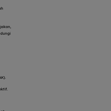
ah
jakan,
ndungi
AK).
ktif.