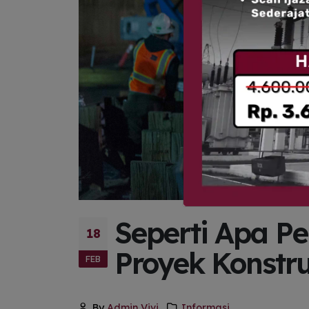
Seperti Apa P
18
Proyek Konstru
FEB
By
Admin Vivi
Informasi