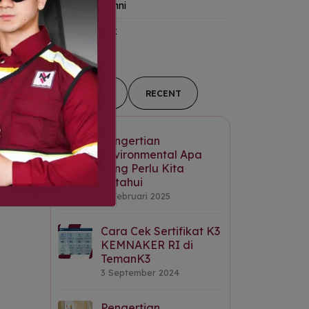
Kanal Alumni
Tips-&-Trik
POPULAR
RECENT
Pengertian
Environmental Apa
yang Perlu Kita
Ketahui
11 Februari 2025
Cara Cek Sertifikat K3
KEMNAKER RI di
TemanK3
3 September 2024
Pengertian