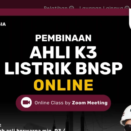
Pelatihan
Layanan Lainnya
apan SMK3 Pada Proyek Konstruksi