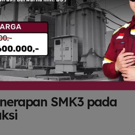
enerapan SMK3 pada
ksi