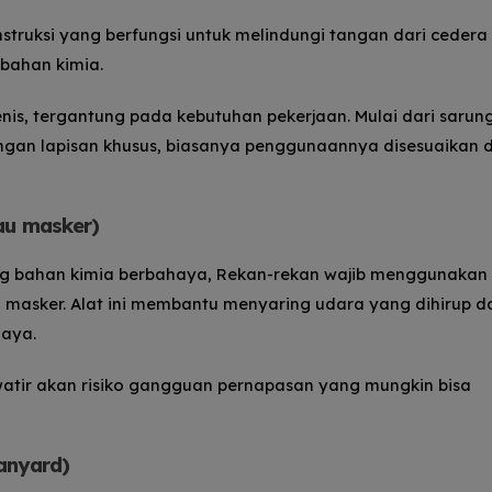
truksi yang berfungsi untuk melindungi tangan dari cedera
 bahan kimia.
enis, tergantung pada kebutuhan pekerjaan.
Mulai dari sarun
dengan lapisan khusus, biasanya penggunaannya disesuaikan
tau masker)
ng bahan kimia berbahaya, Rekan-rekan wajib menggunakan
u masker.
Alat ini membantu menyaring udara yang dihirup da
haya.
watir akan risiko gangguan pernapasan yang mungkin bisa
lanyard)