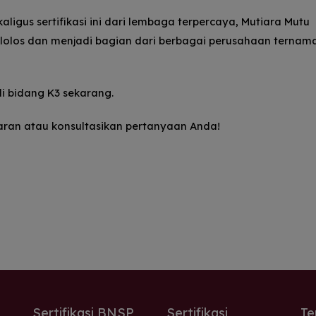
igus sertifikasi ini dari lembaga terpercaya, Mutiara Mutu
l lolos dan menjadi bagian dari berbagai perusahaan ternam
di bidang K3 sekarang.
aran atau konsultasikan pertanyaan Anda!
Sertifikasi BNSP
Sertifikasi
Te