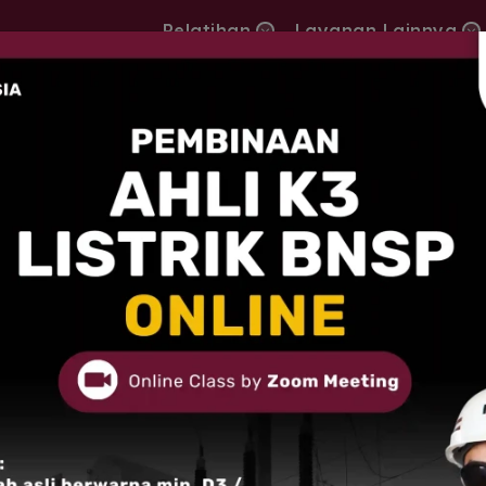
Pelatihan
Layanan Lainnya
struksi Yang Wajib Digunakan