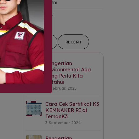
Kanal Alumni
Tips-&-Trik
POPULAR
RECENT
Pengertian
Environmental Apa
yang Perlu Kita
Ketahui
11 Februari 2025
Cara Cek Sertifikat K3
KEMNAKER RI di
TemanK3
3 September 2024
Pengertian