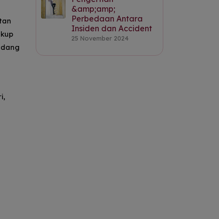
&amp;amp;
Perbedaan Antara
tan
Insiden dan Accident
ukup
25 November 2024
bidang
i,