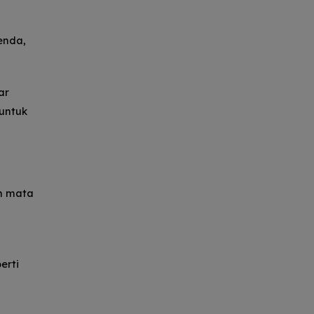
enda,
ar
 untuk
n mata
erti