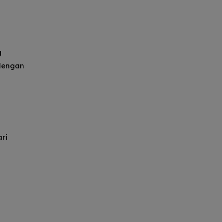
g
 dengan
ri