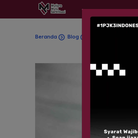
Beranda
Blog
8 Jenis APD K3 Kon