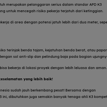
jatuh merupakan pelanggaran serius dalam standar APD K3
g untuk mencegah risiko pekerja terjatuh dari ketinggian.
kerja di area dengan potensi jatuh lebih dari dua meter, sepe
isiko terinjak benda tajam, kejatuhan benda berat, atau papa
dengan sol anti-slip dan pelindung baja pada bagian ujungny
sa bekerja di lokasi proyek dengan lebih leluasa dan aman.
keselamatan yang lebih baik!
donesia sudah jauh berkembang pesat!
Bersama dengan
ini, dibutuhkan juga semakin banyak tenaga ahli K3 kompe