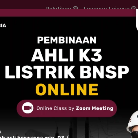
Pelatihan
Layanan Lainnya
i : Pondasi Dasar Pada Setiap Proyek Pembangunan