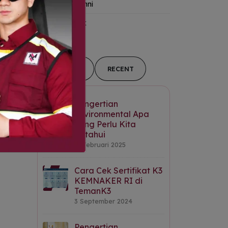
Kanal Alumni
Tips-&-Trik
POPULAR
RECENT
Pengertian
Environmental Apa
yang Perlu Kita
ada
Ketahui
11 Februari 2025
Cara Cek Sertifikat K3
KEMNAKER RI di
TemanK3
3 September 2024
Pengertian