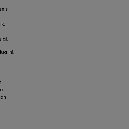
enis
ik.
ial.
a ini.
n
ta
kan