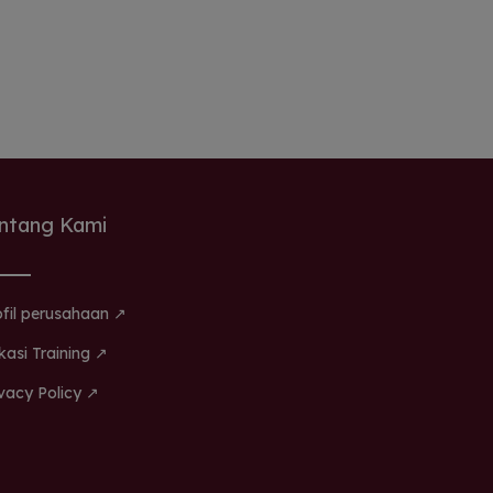
ntang Kami
ofil perusahaan ↗
kasi Training ↗
ivacy Policy ↗