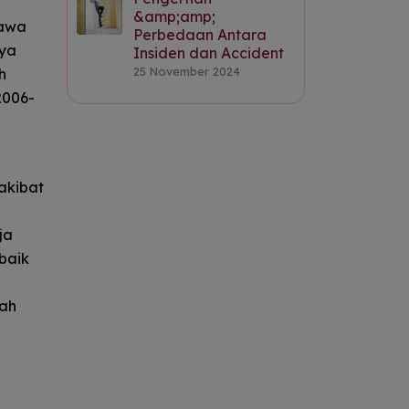
&amp;amp;
Jawa
Perbedaan Antara
nya
Insiden dan Accident
25 November 2024
h
2006-
akibat
ja
baik
lah