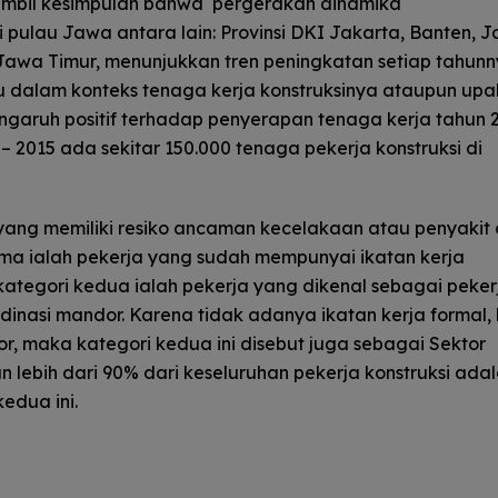
ambil kesimpulan bahwa pergerakan dinamika
 pulau Jawa antara lain: Provinsi DKI Jakarta, Banten, 
Jawa Timur, menunjukkan tren peningkatan setiap tahun
tu dalam konteks tenaga kerja konstruksinya ataupun upa
ngaruh positif terhadap penyerapan tenaga kerja tahun 
 2015 ada sekitar 150.000 tenaga pekerja konstruksi di
 yang memiliki resiko ancaman kecelakaan atau penyakit 
tama ialah pekerja yang sudah mempunyai ikatan kerja
ategori kedua ialah pekerja yang dikenal sebagai peker
inasi mandor. Karena tidak adanya ikatan kerja formal, 
 maka kategori kedua ini disebut juga sebagai Sektor
n lebih dari 90% dari keseluruhan pekerja konstruksi ada
edua ini.