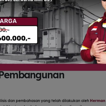
uksi : Pondasi Dasar P
k Pembangunan
alisis dan pembahasan yang telah dilakukan oleh
Herman