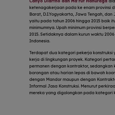
Cahyo Diartho dan Ma’ruf Hanuraga
di
ketenagakerjaan pada ke enam provinsi di
Barat, D.I.Yogyakarta, Jawa Tengah, dan 
yaitu pada tahun 2006 hingga 2015 baik i
minimumnya. Upah minimum provinsi berpe
2015. Setidaknya dalam kurun waktu 2006 –
Indonesia.
Terdapat dua kategori pekerja konstruksi
kerja di lingkungan proyek. Kategori per
permanen dengan kontraktor, sedangkan k
borongan atau harian lepas di bawah koord
dengan Mandor maupun dengan Kontraktor,
Informal Jasa Konstruksi. Menurut perkiraa
mereka yang digolongkan pada kategori k