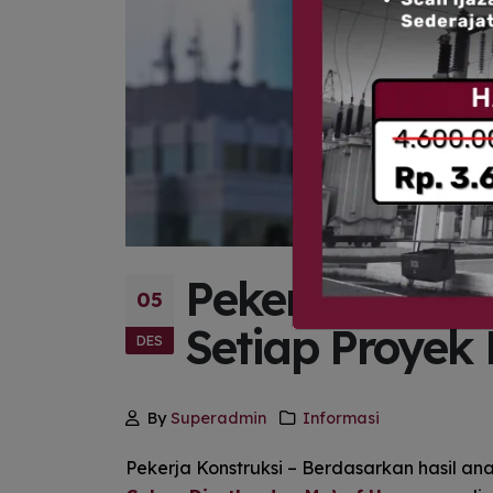
Pekerja Konstr
05
Setiap Proye
DES
By
Superadmin
Informasi
Pekerja Konstruksi – Berdasarkan hasil an