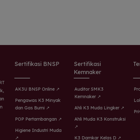
Sertifikasi BNSP
Sertifikasi
Te
Kemnaker
.RT
AK3U BNSP Online ↗
Auditor SMK3
Pr
k,
Kemnaker ↗
an
Pengawas K3 Minyak
Lo
n
dan Gas Bumi ↗
Ahli K3 Muda Lingker ↗
Pr
POP Pertambangan ↗
Ahli Muda K3 Konstruksi
↗
Higiene Industri Muda
↗
K3 Damkar Kelas D ↗