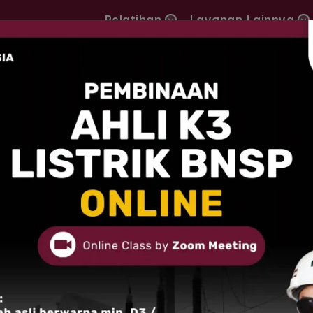
Pelatihan
Layanan Lainnya
ifikat K3 Kemnaker RI Dan BNSP