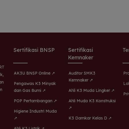
Sertifikasi BNSP
Sertifikasi
Te
Kemnaker
.RT
AK3U BNSP Online ↗
Auditor SMK3
Pr
k,
Kemnaker ↗
an
Pengawas K3 Minyak
Lo
n
dan Gas Bumi ↗
Ahli K3 Muda Lingker ↗
Pr
POP Pertambangan ↗
Ahli Muda K3 Konstruksi
↗
Higiene Industri Muda
↗
K3 Damkar Kelas D ↗
Ahli K3 Listrik ↗