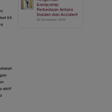
&amp;amp;
Perbedaan Antara
hi
Insiden dan Accident
ikat K3
25 November 2024
ra
Setelah
ngan
an
 aktif
ui