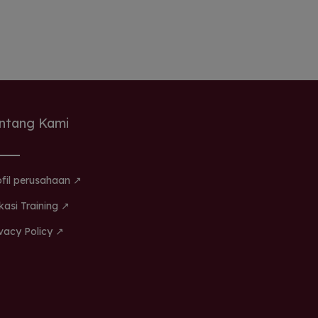
ntang Kami
ofil perusahaan ↗
kasi Training ↗
ivacy Policy ↗