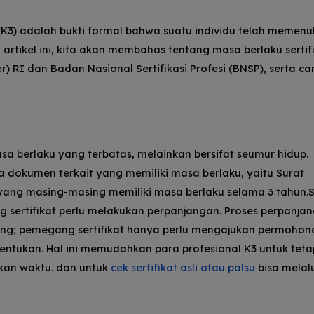
(K3) adalah bukti formal bahwa suatu individu telah memenu
rtikel ini, kita akan membahas tentang masa berlaku sertif
 RI dan Badan Nasional Sertifikasi Profesi (BNSP), serta ca
asa berlaku yang terbatas, melainkan bersifat seumur hidup.
 dokumen terkait yang memiliki masa berlaku, yaitu Surat
 yang masing-masing memiliki masa berlaku selama 3 tahun.
g sertifikat perlu melakukan perpanjangan. Proses perpanja
ulang; pemegang sertifikat hanya perlu mengajukan permohon
tukan. Hal ini memudahkan para profesional K3 untuk tetap
kan waktu. dan untuk
cek sertifikat asli atau palsu
bisa melal