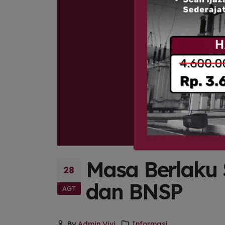
Masa Berlaku 
28
dan BNSP
AGT
By
Admin Vivi
Informasi