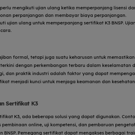
 perlu mengikuti ujian ulang ketika memperpanjang lisensi da
onan perpanjangan dan membayar biaya perpanjangan.
uti ujian ulang untuk memperpanjang sertifikat K3 BNSP. Ujia
ncara.
jiban formal, tetapi juga suatu keharusan untuk memastikan
p terkini dengan perkembangan terbaru dalam keselamatan 
ogi, dan praktik industri adalah faktor yang dapat mempenga
ifikat menjadi kunci untuk menjaga keamanan dan kesehatan
 Sertifikat K3
fikat K3, ada beberapa solusi yang dapat digunakan. Cont
as pembinaan online, uji kompetensi, dan pembaruan penget
n BNSP. Pemegang sertifikat dapat mengakses berbagai trai