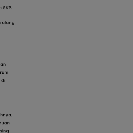
n SKP.
n ulang
dan
ruhi
 di
ohnya,
ahuan
ning