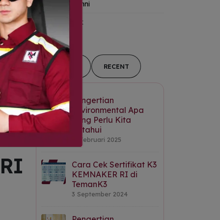
Kanal Alumni
Tips-&-Trik
POPULAR
RECENT
Pengertian
Environmental Apa
yang Perlu Kita
Ketahui
11 Februari 2025
 RI
Cara Cek Sertifikat K3
KEMNAKER RI di
TemanK3
3 September 2024
Pengertian