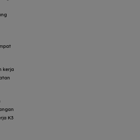
ang
empat
 kerja
atan
n
Jangan
rja K3