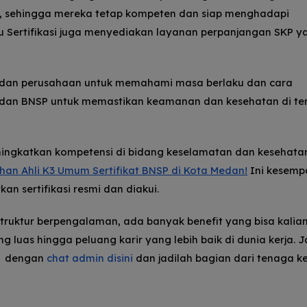
a, sehingga mereka tetap kompeten dan siap menghadapi
utu Sertifikasi juga menyediakan layanan perpanjangan SKP y
a dan perusahaan untuk memahami masa berlaku dan cara
RI dan BNSP untuk memastikan keamanan dan kesehatan di t
eningkatkan kompetensi di bidang keselamatan dan kesehatan
ihan Ahli K3 Umum Sertifikat BNSP di Kota Medan!
Ini kesemp
n sertifikasi resmi dan diakui.
struktur berpengalaman, ada banyak benefit yang bisa kalia
ng luas hingga peluang karir yang lebih baik di dunia kerja. 
ng dengan
chat admin disini
dan jadilah bagian dari tenaga ke