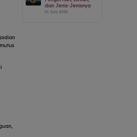
dan Jenis-Jenisnya
21 Juni 2025
ejadian
emutus
l
gguan,