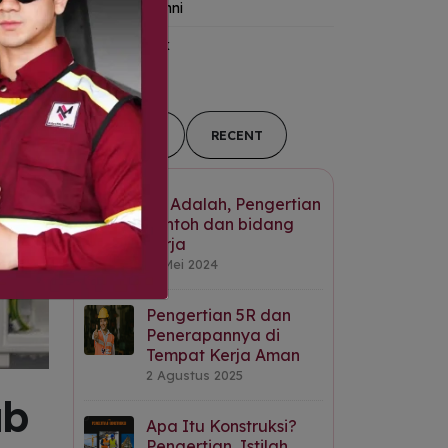
Kanal Alumni
Tips-&-Trik
POPULAR
RECENT
K3 Adalah, Pengertian
contoh dan bidang
kerja
31 Mei 2024
Pengertian 5R dan
Penerapannya di
Tempat Kerja Aman
2 Agustus 2025
ab
Apa Itu Konstruksi?
Pengertian, Istilah,