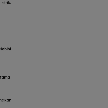
strik.
k
lebihi
 utama
gunakan