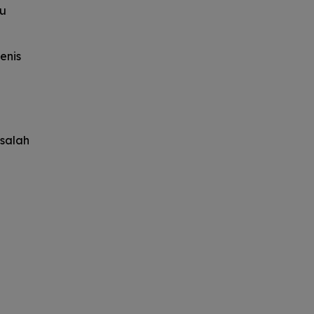
au
enis
asalah