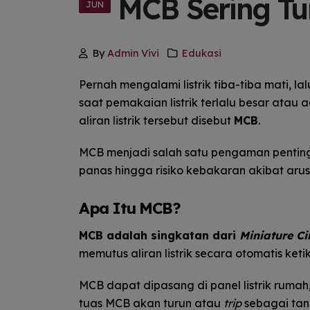
MCB Sering Tu
JUN
By
Admin Vivi
Edukasi
Pernah mengalami listrik tiba-tiba mati, lal
saat pemakaian listrik terlalu besar ata
aliran listrik tersebut disebut
MCB
.
MCB menjadi salah satu pengaman penting
panas hingga risiko kebakaran akibat arus l
Apa Itu MCB?
MCB adalah singkatan dari
Miniature Ci
memutus aliran listrik secara otomatis ket
MCB dapat dipasang di panel listrik rumah
tuas MCB akan turun atau
trip
sebagai tand