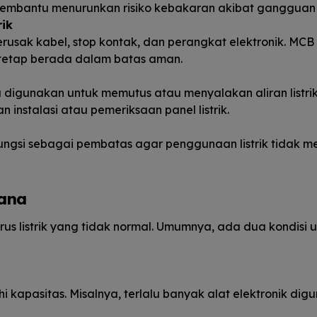
mbantu menurunkan risiko kebakaran akibat gangguan li
rik
merusak kabel, stop kontak, dan perangkat elektronik. MCB
 tetap berada dalam batas aman.
a digunakan untuk memutus atau menyalakan aliran listri
 instalasi atau pemeriksaan panel listrik.
fungsi sebagai pembatas agar penggunaan listrik tidak me
hana
rus listrik yang tidak normal. Umumnya, ada dua kondisi
hi kapasitas. Misalnya, terlalu banyak alat elektronik di