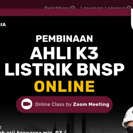
Pelatihan
Layanan Lainnya
Fungsi Dan Penyebab MCB Sering Turun