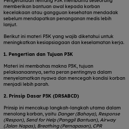
Pengetahuan tentang P3K membantu seseorang
memberikan bantuan awal kepada korban
kecelakaan atau gangguan kesehatan mendadak
sebelum mendapatkan penanganan medis lebih
lanjut.
Berikut ini materi P3K yang wajib diketahui untuk
meningkatkan kesiapsiagaan dan keselamatan kerja.
1. Pengertian dan Tujuan P3K
Materi ini membahas makna P3K, tujuan
pelaksanaannya, serta peran pentingnya dalam
menyelamatkan nyawa dan mencegah kondisi korban
menjadi lebih parah.
2. Prinsip Dasar P3K (DRSABCD)
Prinsip ini mencakup langkah-langkah utama dalam
menolong korban, yaitu
Danger (Bahaya)
,
Response
(Respon)
,
Send for Help (Panggil Bantuan)
,
Airway
(Jalan Napas)
,
Breathing (Pernapasan)
,
CPR