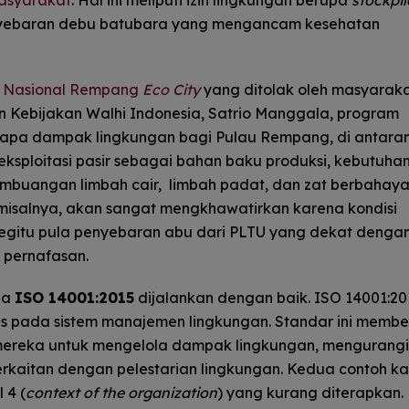
nyebaran debu batubara yang mengancam kesehatan
s Nasional Rempang
Eco City
yang ditolak oleh masyarak
n Kebijakan Walhi Indonesia, Satrio Manggala, program
a dampak lingkungan bagi Pulau Rempang, di antara
sploitasi pasir sebagai bahan baku produksi, kebutuha
embuangan limbah cair, limbah padat, dan zat berbahay
 misalnya, akan sangat mengkhawatirkan karena kondisi
Begitu pula penyebaran abu dari PLTU yang dekat denga
pernafasan.
ila
ISO 14001:2015
dijalankan dengan baik. ISO 14001:20
us pada sistem manajemen lingkungan. Standar ini membe
reka untuk mengelola dampak lingkungan, mengurangi 
rkaitan dengan pelestarian lingkungan. Kedua contoh ka
 4 (
context of the organization
) yang kurang diterapkan.