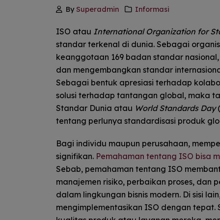
By
Superadmin
Informasi
ISO atau
International Organization for S
standar terkenal di dunia. Sebagai organ
keanggotaan 169 badan standar nasional,
dan mengembangkan standar internasional 
Sebagai bentuk apresiasi terhadap kolab
solusi terhadap tantangan global, maka ta
Standar Dunia atau
World Standards Day
(
tentang perlunya standardisasi produk g
Bagi individu maupun perusahaan, mempe
signifikan.
Pemahaman tentang ISO bisa m
Sebab, pemahaman tentang ISO membantu
manajemen risiko, perbaikan proses, dan 
dalam lingkungan bisnis modern. Di sisi l
mengimplementasikan ISO dengan tepat.