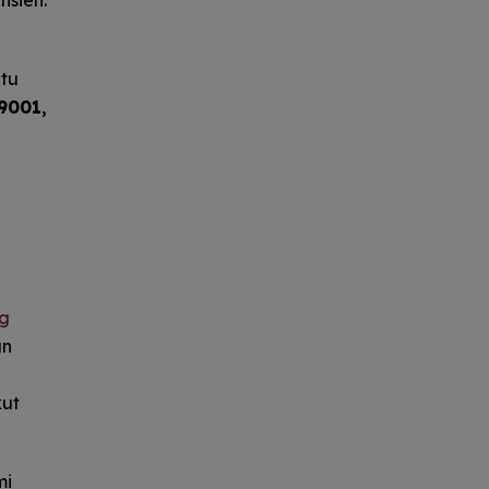
isien.
tu
9001,
ng
un
kut
mi