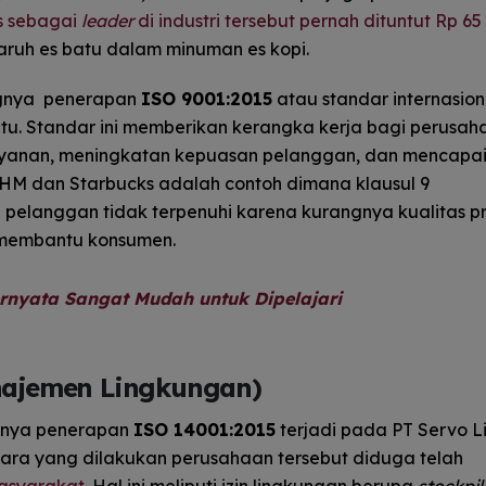
s sebagai
leader
di industri tersebut pernah dituntut Rp 65 
aruh es batu dalam minuman es kopi.
ngnya penerapan
ISO 9001:2015
atau standar internasion
u. Standar ini memberikan kerangka kerja bagi perusah
layanan, meningkatan kepuasan pelanggan, dan mencapa
 AHM dan Starbucks adalah contoh dimana klausul 9
n pelanggan tidak terpenuhi karena kurangnya kualitas 
k membantu konsumen.
rnyata Sangat Mudah untuk Dipelajari
anajemen Lingkungan)
alnya penerapan
ISO 14001:2015
terjadi pada PT Servo L
bara yang dilakukan perusahaan tersebut diduga telah
asyarakat
. Hal ini meliputi izin lingkungan berupa
stockpil