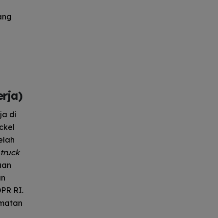
ang
rja)
ja di
ckel
elah
truck
aan
an
PR RI.
amatan