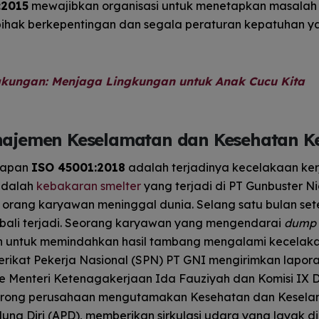
:2015
mewajibkan organisasi untuk menetapkan masalah
 pihak berkepentingan dan segala peraturan kepatuhan y
kungan: Menjaga Lingkungan untuk Anak Cucu Kita
najemen Keselamatan dan Kesehatan Ke
erapan
ISO 45001:2018
adalah terjadinya kecelakaan ker
adalah
kebakaran smelter
yang terjadi di PT Gunbuster Ni
orang karyawan meninggal dunia. Selang satu bulan set
embali terjadi. Seorang karyawan yang mengendarai
dump 
n untuk memindahkan hasil tambang mengalami kecelak
erikat Pekerja Nasional (SPN) PT GNI mengirimkan lapor
ke Menteri Ketenagakerjaan Ida Fauziyah dan Komisi IX D
ndorong perusahaan mengutamakan Kesehatan dan Kesel
dung Diri (APD), memberikan sirkulasi udara yang layak di