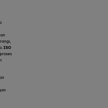
i
dan
rangi,
a.
ISO
proses
n
gan
gan