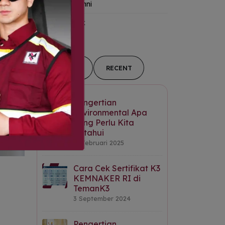
Kanal Alumni
Tips-&-Trik
POPULAR
RECENT
Pengertian
Environmental Apa
yang Perlu Kita
Ketahui
11 Februari 2025
Cara Cek Sertifikat K3
KEMNAKER RI di
TemanK3
3 September 2024
Pengertian