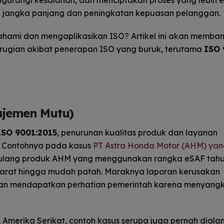
gurangi kesalahan, dan menciptakan proses yang lebih ef
a jangka panjang dan peningkatan kepuasan pelanggan.
hami dan mengaplikasikan ISO? Artikel ini akan memban
ugian akibat penerapan ISO yang buruk, terutama
ISO 
ajemen Mutu)
ISO 9001:2015
, penurunan kualitas produk dan layanan
 Contohnya pada kasus
PT Astra Honda Motor (AHM) ya
 ulang produk AHM yang menggunakan rangka eSAF tah
rkarat hingga mudah patah. Maraknya laporan kerusakan
an mendapatkan perhatian pemerintah karena menyang
, Amerika Serikat, contoh kasus serupa juga pernah diala