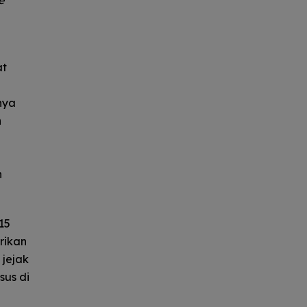
at
nya
n
a
n
15
rikan
jejak
sus di