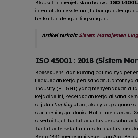
Klausul ini menjelaskan bahwa
ISO 14001
internal dan eksternal, hubungan dengan
berkaitan dengan lingkungan.
Artikel terkait:
Sistem Manajemen Ling
ISO 45001 : 2018 (Sistem Ma
Konsekuensi dari kurang optimalnya pen
lingkungan kerja perusahaan. Contohnya 
Industry (PT GNI) yang menyebabkan dua 
kejadian ini, kecelakaan kerja di sana k
di jalan
hauling
atau jalan yang digunaka
dan meninggal dunia. Hal ini mendorong S
disertai tujuh tuntutan untuk perusahaan 
Tuntutan tersebut antara lain untuk me
Kerja (K3), memenuhi keperluan Alat Pelin