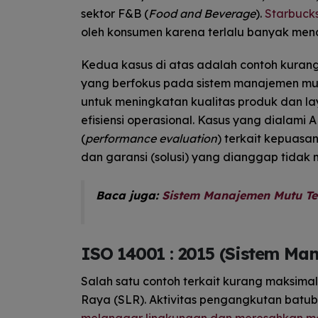
sektor F&B (
Food and Beverage
).
Starbuck
oleh konsumen karena terlalu banyak men
Kedua kasus di atas adalah contoh kura
yang berfokus pada sistem manajemen mut
untuk meningkatan kualitas produk dan 
efisiensi operasional. Kasus yang dialami
(
performance evaluation
) terkait kepuasa
dan garansi (solusi) yang dianggap tida
Baca juga:
Sistem Manajemen Mutu Te
ISO 14001 : 2015 (Sistem M
Salah satu contoh terkait kurang maksim
Raya (SLR). Aktivitas pengangkutan batu
melanggar lingkungan dan meresahkan m