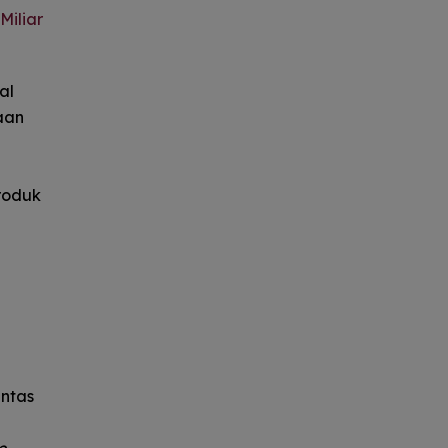
Miliar
al
aan
i
produk
intas
e