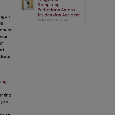
&amp;amp;
Perbedaan Antara
Insiden dan Accident
angan
25 November 2024
an
tahuan
evan.
an
ri
adaran
ang
.
enting
 jika