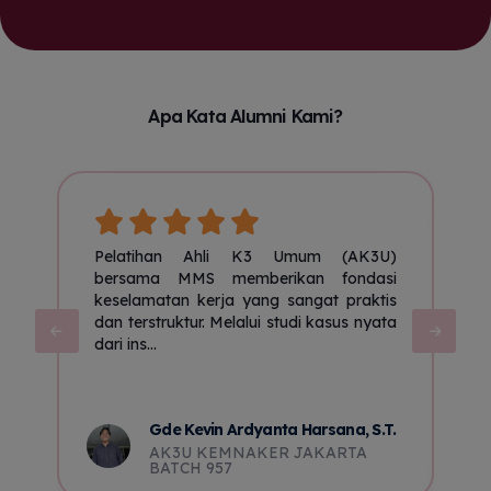
Apa Kata Alumni Kami?
n
Pelatihan Ahli K3 Umum (AK3U)
P
ya
bersama MMS memberikan fondasi
ng
keselamatan kerja yang sangat praktis
me
dan terstruktur. Melalui studi kasus nyata
dari ins...
k
Gde Kevin Ardyanta Harsana, S.T.
AK3U KEMNAKER JAKARTA
BATCH 957