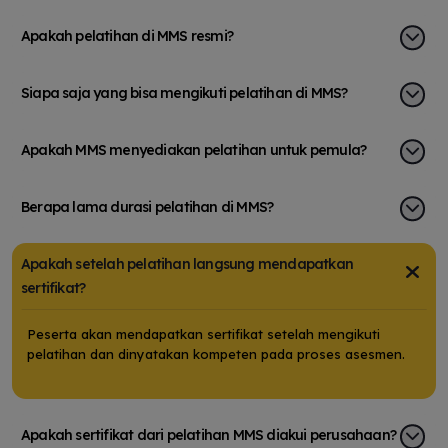
g
praktik kunjungan ke lapangan
Ser
yang membuat materi lebih mudah
mu
Apakah pelatihan di MMS resmi?
dipahami. Selama pelatihan, saya
sk
ing
juga berusaha mengejar materi
kr
Siapa saja yang bisa mengikuti pelatihan di MMS?
tu
agar dapat mengikuti teman-
me
teman peserta yang berasal dari
se
Apakah MMS menyediakan pelatihan untuk pemula?
jurusan atau latar belakang yang
sa
lebih selaras dengan bidang K3.
me
Berapa lama durasi pelatihan di MMS?
Pengalaman tersebut melatih saya
me
untuk belajar dengan cepat,
se
Apakah setelah pelatihan langsung mendapatkan
beradaptasi, dan percaya diri
di
sertifikat?
bahwa latar belakang yang
te
ly
berbeda bukanlah penghalang
te
Peserta akan mendapatkan sertifikat setelah mengikuti
untuk mengembangkan
Pe
pelatihan dan dinyatakan kompeten pada proses asesmen.
st
kompetensi baru. Manfaat yang
pe
paling saya rasakan setelah
ek
mengikuti pelatihan ini adalah
me
Apakah sertifikat dari pelatihan MMS diakui perusahaan?