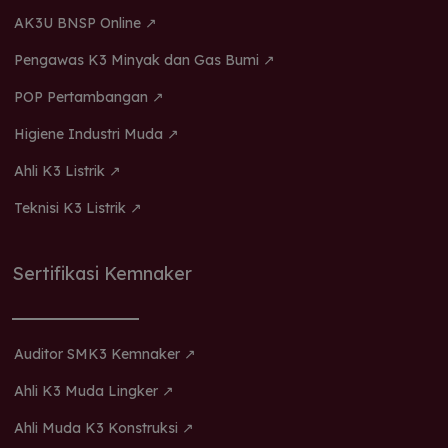
sa
AK3U BNSP Online ↗
wa
Pengawas K3 Minyak dan Gas Bumi ↗
kr
pe
POP Pertambangan ↗
se
Higiene Industri Muda ↗
so
bi
Ahli K3 Listrik ↗
Mut
Teknisi K3 Listrik ↗
ke
dr
Sertifikasi Kemnaker
se
da
di
ku
Auditor SMK3 Kemnaker ↗
dun
Ahli K3 Muda Lingker ↗
Ahli Muda K3 Konstruksi ↗