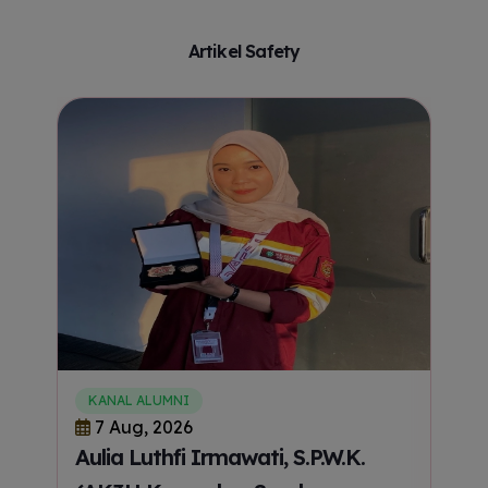
Artikel Safety
KANAL ALUMNI
K
7 Aug, 2026
7
3U
Aulia Luthfi Irmawati, S.P.W.K.
Re