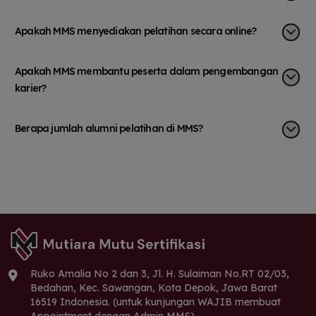
bertambahnya wawasan serta
ya
sih
kompetensi yang lebih relevan
ke
Apakah MMS menyediakan pelatihan secara online?
dengan kebutuhan dunia kerja.
Pr
ir
Sertifikasi AK3U juga memberikan
de
Apakah MMS membantu peserta dalam pengembangan
ih
nilai tambah pada profil saya
na
karier?
ga
sebagai fresh graduate. Beberapa
nil
rekruter mulai memberikan
in
perhatian terhadap pengalaman
me
Berapa jumlah alumni pelatihan di MMS?
dan sertifikasi yang saya miliki,
be
meskipun latar belakang pendidikan
pe
saya bukan berasal dari jurusan K3
mu
dan sejenisnya. Hal tersebut
de
menjadi motivasi bagi saya untuk
sa
terus mengembangkan
ke
kemampuan dan memperluas
ya
Ruko Amalia No 2 dan 3, Jl. H. Sulaiman No.RT 02/03,
peluang karier di bidang
in
Bedahan, Kec. Sawangan, Kota Depok, Jawa Barat
keselamatan dan kesehatan kerja.
17
16519 Indonesia. (untuk kunjungan WAJIB membuat
Saat ini saya masih aktif mencari
me
Appointment dengan Admin MMS)